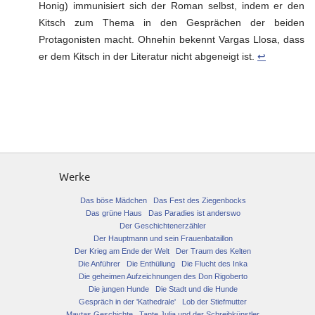
Honig) immunisiert sich der Roman selbst, indem er den
Kitsch zum Thema in den Gesprächen der beiden
Protagonisten macht. Ohnehin bekennt Vargas Llosa, dass
er dem Kitsch in der Literatur nicht abgeneigt ist.
↩︎
Werke
Das böse Mädchen
Das Fest des Ziegenbocks
Das grüne Haus
Das Paradies ist anderswo
Der Geschichtenerzähler
Der Hauptmann und sein Frauenbataillon
Der Krieg am Ende der Welt
Der Traum des Kelten
Die Anführer
Die Enthüllung
Die Flucht des Inka
Die geheimen Aufzeichnungen des Don Rigoberto
Die jungen Hunde
Die Stadt und die Hunde
Gespräch in der 'Kathedrale'
Lob der Stiefmutter
Maytas Geschichte
Tante Julia und der Schreibkünstler