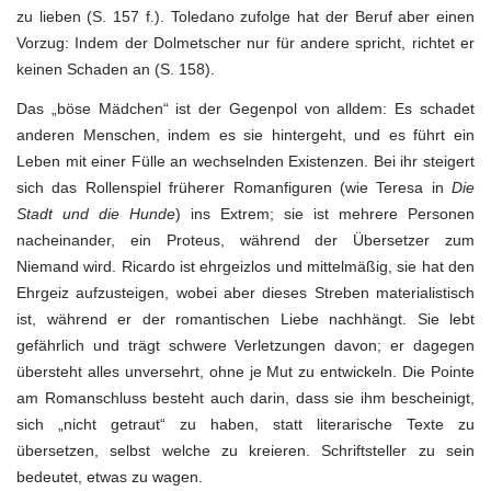
zu lieben (S. 157 f.). Toledano zufolge hat der Beruf aber einen
Vorzug: Indem der Dolmetscher nur für andere spricht, richtet er
keinen Schaden an (S. 158).
Das „böse Mädchen“ ist der Gegenpol von alldem: Es schadet
anderen Menschen, indem es sie hintergeht, und es führt ein
Leben mit einer Fülle an wechselnden Existenzen. Bei ihr steigert
sich das Rollenspiel früherer Romanfiguren (wie Teresa in
Die
Stadt und die Hunde
) ins Extrem; sie ist mehrere Personen
nacheinander, ein Proteus, während der Übersetzer zum
Niemand wird. Ricardo ist ehrgeizlos und mittelmäßig, sie hat den
Ehrgeiz aufzusteigen, wobei aber dieses Streben materialistisch
ist, während er der romantischen Liebe nachhängt. Sie lebt
gefährlich und trägt schwere Verletzungen davon; er dagegen
übersteht alles unversehrt, ohne je Mut zu entwickeln. Die Pointe
am Romanschluss besteht auch darin, dass sie ihm bescheinigt,
sich „nicht getraut“ zu haben, statt literarische Texte zu
übersetzen, selbst welche zu kreieren. Schriftsteller zu sein
bedeutet, etwas zu wagen.