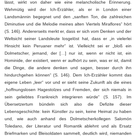
lässt, wirkt von daher wie eine melancholische Erinnerung.
Wehmütig wird der Ich-Erzähler, als er in London einer
Landsmännin begegnet und den „sanften Ton, die zahlreichen
Diminutive und die Melodie meines alten Viertels Miraflores“ hört
(S. 146). Andererseits merkt er, dass er sich vom Denken und der
Weltsicht seiner Landsleute losgelöst hat, dass er „in vielerlei
Hinsicht kein Peruaner mehr“ ist. Vielleicht sei er „bloß ein
Dolmetscher, jemand, der […] nur ist, wenn er nicht ist, ein
Hominide, der existiert, wenn er aufhört zu sein, was er ist, damit
die Dinge, die andere denken und sagen, besser durch ihn
hindurchgehen können“ (S. 146). Dem Ich-Erzähler kommt das
eigene Leben „leer“ vor und er sieht seine Zukunft als die eines
„hoffnungslosen Hagestolzes und Fremden, der sich niemals in
sein geliebtes Frankreich integrieren würde“ (S. 157). Im
Übersetzertum bündeln sich also die Defizite dieser
Lebensgeschichte: kein Künstler zu sein, keine Heimat zu haben
und, wie auch anhand des Dolmetscherkollegen Salomón
Toledano, der Literatur und Romantik ablehnt und als Ersatz
Briefmarken und Bleisoldaten sammelt, deutlich wird, niemanden