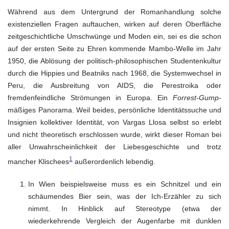
Während aus dem Untergrund der Romanhandlung solche
existenziellen Fragen auftauchen, wirken auf deren Oberfläche
zeitgeschichtliche Umschwünge und Moden ein, sei es die schon
auf der ersten Seite zu Ehren kommende Mambo-Welle im Jahr
1950, die Ablösung der politisch-philosophischen Studentenkultur
durch die Hippies und Beatniks nach 1968, die Systemwechsel in
Peru, die Ausbreitung von AIDS, die Perestroika oder
fremdenfeindliche Strömungen in Europa. Ein
Forrest-Gump
-
mäßiges Panorama. Weil beides, persönliche Identitätssuche und
Insignien kollektiver Identität, von Vargas Llosa selbst so erlebt
und nicht theoretisch erschlossen wurde, wirkt dieser Roman bei
aller Unwahrscheinlichkeit der Liebesgeschichte und trotz
1
mancher Klischees
außerordenlich lebendig.
In Wien beispielsweise muss es ein Schnitzel und ein
schäumendes Bier sein, was der Ich-Erzähler zu sich
nimmt. In Hinblick auf Stereotype (etwa der
wiederkehrende Vergleich der Augenfarbe mit dunklen