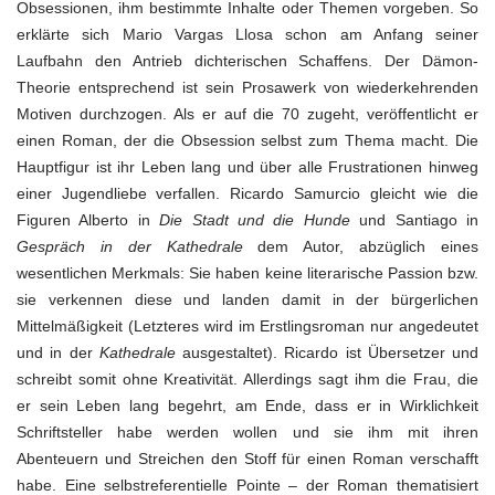
Obsessionen, ihm bestimmte Inhalte oder Themen vorgeben. So
erklärte sich Mario Vargas Llosa schon am Anfang seiner
Laufbahn den Antrieb dichterischen Schaffens. Der Dämon-
Theorie entsprechend ist sein Prosawerk von wiederkehrenden
Motiven durchzogen. Als er auf die 70 zugeht, veröffentlicht er
einen Roman, der die Obsession selbst zum Thema macht. Die
Hauptfigur ist ihr Leben lang und über alle Frustrationen hinweg
einer Jugendliebe verfallen. Ricardo Samurcio gleicht wie die
Figuren Alberto in
Die Stadt und die Hunde
und Santiago in
Gespräch in der Kathedrale
dem Autor, abzüglich eines
wesentlichen Merkmals: Sie haben keine literarische Passion bzw.
sie verkennen diese und landen damit in der bürgerlichen
Mittelmäßigkeit (Letzteres wird im Erstlingsroman nur angedeutet
und in der
Kathedrale
ausgestaltet). Ricardo ist Übersetzer und
schreibt somit ohne Kreativität. Allerdings sagt ihm die Frau, die
er sein Leben lang begehrt, am Ende, dass er in Wirklichkeit
Schriftsteller habe werden wollen und sie ihm mit ihren
Abenteuern und Streichen den Stoff für einen Roman verschafft
habe. Eine selbstreferentielle Pointe – der Roman thematisiert