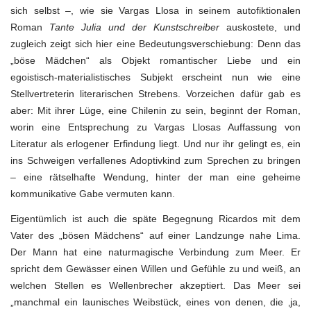
sich selbst –, wie sie Vargas Llosa in seinem autofiktionalen
Roman
Tante Julia und der Kunstschreiber
auskostete, und
zugleich zeigt sich hier eine Bedeutungsverschiebung: Denn das
„böse Mädchen“ als Objekt romantischer Liebe und ein
egoistisch-materialistisches Subjekt erscheint nun wie eine
Stellvertreterin literarischen Strebens. Vorzeichen dafür gab es
aber: Mit ihrer Lüge, eine Chilenin zu sein, beginnt der Roman,
worin eine Entsprechung zu Vargas Llosas Auffassung von
Literatur als erlogener Erfindung liegt. Und nur ihr gelingt es, ein
ins Schweigen verfallenes Adoptivkind zum Sprechen zu bringen
– eine rätselhafte Wendung, hinter der man eine geheime
kommunikative Gabe vermuten kann.
Eigentümlich ist auch die späte Begegnung Ricardos mit dem
Vater des „bösen Mädchens“ auf einer Landzunge nahe Lima.
Der Mann hat eine naturmagische Verbindung zum Meer. Er
spricht dem Gewässer einen Willen und Gefühle zu und weiß, an
welchen Stellen es Wellenbrecher akzeptiert. Das Meer sei
„manchmal ein launisches Weibstück, eines von denen, die ‚ja,