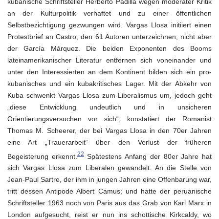
kubanische Schriftsteller Herberto Padilla wegen moderater Kritik
an der Kulturpolitik verhaftet und zu einer öffentlichen
Selbstbezichtigung gezwungen wird. Vargas Llosa initiiert einen
Protestbrief an Castro, den 61 Autoren unterzeichnen, nicht aber
der García Márquez. Die beiden Exponenten des Booms
lateinamerikanischer Literatur entfernen sich voneinander und
unter den Interessierten an dem Kontinent bilden sich ein pro-
kubanisches und ein kubakritisches Lager. Mit der Abkehr von
Kuba schwenkt Vargas Llosa zum Liberalismus um, jedoch geht
„diese Entwicklung undeutlich und in unsicheren
Orientierungsversuchen vor sich“, konstatiert der Romanist
Thomas M. Scheerer, der bei Vargas Llosa in den 70er Jahren
eine Art „Trauerarbeit“ über den Verlust der früheren
22
Begeisterung erkennt.
Spätestens Anfang der 80er Jahre hat
sich Vargas Llosa zum Liberalen gewandelt. An die Stelle von
Jean-Paul Sartre, der ihm in jungen Jahren eine Offenbarung war,
tritt dessen Antipode Albert Camus; und hatte der peruanische
Schriftsteller 1963 noch von Paris aus das Grab von Karl Marx in
London aufgesucht, reist er nun ins schottische Kirkcaldy, wo