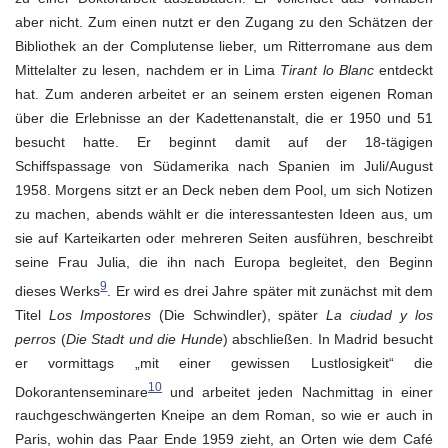
aber nicht. Zum einen nutzt er den Zugang zu den Schätzen der
Bibliothek an der Complutense lieber, um Ritterromane aus dem
Mittelalter zu lesen, nachdem er in Lima
Tirant lo Blanc
entdeckt
hat. Zum anderen arbeitet er an seinem ersten eigenen Roman
über die Erlebnisse an der Kadettenanstalt, die er 1950 und 51
besucht hatte. Er beginnt damit auf der 18-tägigen
Schiffspassage von Südamerika nach Spanien im Juli/August
1958. Morgens sitzt er an Deck neben dem Pool, um sich Notizen
zu machen, abends wählt er die interessantesten Ideen aus, um
sie auf Karteikarten oder mehreren Seiten ausführen, beschreibt
seine Frau Julia, die ihn nach Europa begleitet, den Beginn
9
dieses Werks
. Er wird es drei Jahre später mit zunächst mit dem
Titel
Los Impostores
(Die Schwindler), später
La ciudad y los
perros
(
Die Stadt und die Hunde
) abschließen. In Madrid besucht
er vormittags „mit einer gewissen Lustlosigkeit“ die
10
Dokorantenseminare
und arbeitet jeden Nachmittag in einer
rauchgeschwängerten Kneipe an dem Roman, so wie er auch in
Paris, wohin das Paar Ende 1959 zieht, an Orten wie dem Café