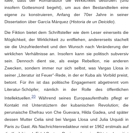
Idee, dass der Romanautor die Wirklichkeit destruiert (und
insofern Gottesmord begeht), um aus den Bestandteilen eine
eigene zu konstruieren, Anfang der 70er Jahre in seiner
Dissertation über García Márquez (
Historia de un Deicidio
).
Die Fiktion bietet dem Schriftsteller wie dem Leser einerseits die
Möglichkeit, der Wirklichkeit zu entfliehen, andererseits stachelt
sie die Unzufriedenheit und den Wunsch nach Veränderung der
wirklichen Verhältnisse an. Insofern kann sie politisch subversiv
sein. Dennoch dient sie, als ewige Rebellion, nie anderen
Zwecken, sondern immer nur sich selbst, was Vargas Llosa in
seiner „Literatur ist Feuer“-Rede, in der er Kuba als Vorbild preist,
betont. Für ihn ist das politische Engagement abgetrennt vom
Literatur-Schöpfer, nämlich in der Rolle des öffentlichen
20
Intellektuellen.
Während seines Europaaufenthalts pflegt er
Kontakt mit Unterstüztern der kubanischen Revolution; die
perunaische Ehefrau von Che Guevara, Hilda Gadea, und später
dessen Mutter Celia sind bei Vargas Llosa und Julia Urquidi in
Paris zu Gast. Als Nachrichtenredakteur reist er 1962 erstmals auf