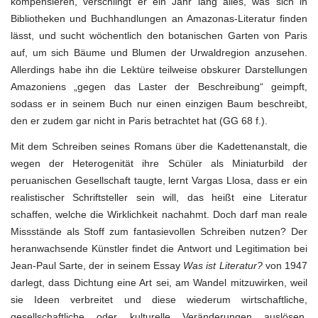
kompensieren, verschlingt er ein Jahr lang alles, was sich in
Bibliotheken und Buchhandlungen an Amazonas-Literatur finden
lässt, und sucht wöchentlich den botanischen Garten von Paris
auf, um sich Bäume und Blumen der Urwaldregion anzusehen.
Allerdings habe ihn die Lektüre teilweise obskurer Darstellungen
Amazoniens „gegen das Laster der Beschreibung“ geimpft,
sodass er in seinem Buch nur einen einzigen Baum beschreibt,
den er zudem gar nicht in Paris betrachtet hat (GG 68 f.).
Mit dem Schreiben seines Romans über die Kadettenanstalt, die
wegen der Heterogenität ihre Schüler als Miniaturbild der
peruanischen Gesellschaft taugte, lernt Vargas Llosa, dass er ein
realistischer Schriftsteller sein will, das heißt eine Literatur
schaffen, welche die Wirklichkeit nachahmt. Doch darf man reale
Missstände als Stoff zum fantasievollen Schreiben nutzen? Der
heranwachsende Künstler findet die Antwort und Legitimation bei
Jean-Paul Sarte, der in seinem Essay
Was ist Literatur?
von 1947
darlegt, dass Dichtung eine Art sei, am Wandel mitzuwirken, weil
sie Ideen verbreitet und diese wiederum wirtschaftliche,
gesellschaftliche oder kulturelle Veränderungen auslösen.