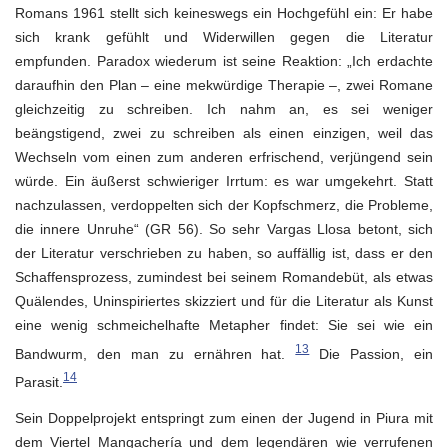
Romans 1961 stellt sich keineswegs ein Hochgefühl ein: Er habe
sich krank gefühlt und Widerwillen gegen die Literatur
empfunden. Paradox wiederum ist seine Reaktion: „Ich erdachte
daraufhin den Plan – eine mekwürdige Therapie –, zwei Romane
gleichzeitig zu schreiben. Ich nahm an, es sei weniger
beängstigend, zwei zu schreiben als einen einzigen, weil das
Wechseln vom einen zum anderen erfrischend, verjüngend sein
würde. Ein äußerst schwieriger Irrtum: es war umgekehrt. Statt
nachzulassen, verdoppelten sich der Kopfschmerz, die Probleme,
die innere Unruhe“ (GR 56). So sehr Vargas Llosa betont, sich
der Literatur verschrieben zu haben, so auffällig ist, dass er den
Schaffensprozess, zumindest bei seinem Romandebüt, als etwas
Quälendes, Uninspiriertes skizziert und für die Literatur als Kunst
eine wenig schmeichelhafte Metapher findet: Sie sei wie ein
13
Bandwurm, den man zu ernähren hat.
Die Passion, ein
14
Parasit.
Sein Doppelprojekt entspringt zum einen der Jugend in Piura mit
dem Viertel Mangachería und dem legendären wie verrufenen