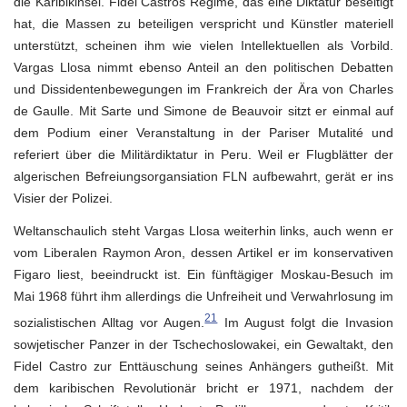
die Karibikinsel. Fidel Castros Regime, das eine Diktatur beseitigt
hat, die Massen zu beteiligen verspricht und Künstler materiell
unterstützt, scheinen ihm wie vielen Intellektuellen als Vorbild.
Vargas Llosa nimmt ebenso Anteil an den politischen Debatten
und Dissidentenbewegungen im Frankreich der Ära von Charles
de Gaulle. Mit Sarte und Simone de Beauvoir sitzt er einmal auf
dem Podium einer Veranstaltung in der Pariser Mutalité und
referiert über die Militärdiktatur in Peru. Weil er Flugblätter der
algerischen Befreiungsorgansiation FLN aufbewahrt, gerät er ins
Visier der Polizei.
Weltanschaulich steht Vargas Llosa weiterhin links, auch wenn er
vom Liberalen Raymon Aron, dessen Artikel er im konservativen
Figaro liest, beeindruckt ist. Ein fünftägiger Moskau-Besuch im
Mai 1968 führt ihm allerdings die Unfreiheit und Verwahrlosung im
21
sozialistischen Alltag vor Augen.
Im August folgt die Invasion
sowjetischer Panzer in der Tschechoslowakei, ein Gewaltakt, den
Fidel Castro zur Enttäuschung seines Anhängers gutheißt. Mit
dem karibischen Revolutionär bricht er 1971, nachdem der