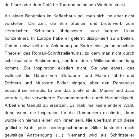
de Flore oder dem Café Le Tournon an seinen Werken strickt.
Als einen Bohèmien im Kaffeehaus soll man sich ihn aber nicht
vorstellen. Die Zeit, die ihm Studium und Broterwerb zum
literarischen Schreiben übriglassen, nutzt Vargas Llosa
konzentriert. In Europa habe er gelernt diszipliniert zu arbeiten.
Zudem entwickelt er in Anlehnung an Sartre eine „voluntarischste
Theorie“ des Roman-Schriftstellertums, zu dem man nicht durch
schicksalhafte Bestimmung, sondern durch Willensentscheidung
kommt. „Die Inspiration existiert nicht. Sie war etwas, das
vielleicht die Hände von Bildhauern und Malern führte und
Dichtern und Musikern Bilder eingab, aber den Romancier
besucht sie niemals. Er war das Stiefkind der Musen und dazu
verurteilt, die verweigerte Zusammenarebit durch Härtnäckigkeit,
Arbeit und Geduld zu ersetzen. Es blieb mir keine andere Wahl,
denn wenn die Inspiration für die Romanciers existierte, dann
würde ich niemals einer von ihnen sein. Nie überkam mich diese
göttliche Kraft, jede niedergeschriebene Silbe kostetete mich
gewaltige Anstrengung (…) Niemand wird als Schriftsteller