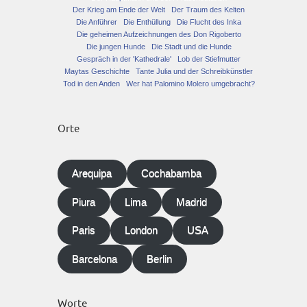
Der Krieg am Ende der Welt
Der Traum des Kelten
Die Anführer
Die Enthüllung
Die Flucht des Inka
Die geheimen Aufzeichnungen des Don Rigoberto
Die jungen Hunde
Die Stadt und die Hunde
Gespräch in der 'Kathedrale'
Lob der Stiefmutter
Maytas Geschichte
Tante Julia und der Schreibkünstler
Tod in den Anden
Wer hat Palomino Molero umgebracht?
Orte
Arequipa
Cochabamba
Piura
Lima
Madrid
Paris
London
USA
Barcelona
Berlin
Worte