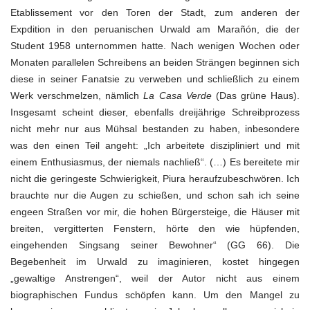
Etablissement vor den Toren der Stadt, zum anderen der
Expdition in den peruanischen Urwald am Marañón, die der
Student 1958 unternommen hatte. Nach wenigen Wochen oder
Monaten parallelen Schreibens an beiden Strängen beginnen sich
diese in seiner Fanatsie zu verweben und schließlich zu einem
Werk verschmelzen, nämlich
La Casa Verde
(Das grüne Haus).
Insgesamt scheint dieser, ebenfalls dreijährige Schreibprozess
nicht mehr nur aus Mühsal bestanden zu haben, inbesondere
was den einen Teil angeht: „Ich arbeitete diszipliniert und mit
einem Enthusiasmus, der niemals nachließ“. (…) Es bereitete mir
nicht die geringeste Schwierigkeit, Piura heraufzubeschwören. Ich
brauchte nur die Augen zu schießen, und schon sah ich seine
engeen Straßen vor mir, die hohen Bürgersteige, die Häuser mit
breiten, vergitterten Fenstern, hörte den wie hüpfenden,
eingehenden Singsang seiner Bewohner“ (GG 66). Die
Begebenheit im Urwald zu imaginieren, kostet hingegen
„gewaltige Anstrengen“, weil der Autor nicht aus einem
biographischen Fundus schöpfen kann. Um den Mangel zu