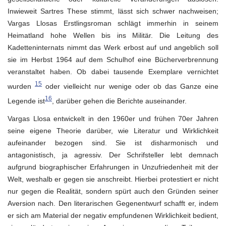
Inwieweit Sartres These stimmt, lässt sich schwer nachweisen;
Vargas Llosas Erstlingsroman schlägt immerhin in seinem
Heimatland hohe Wellen bis ins Militär. Die Leitung des
Kadetteninternats nimmt das Werk erbost auf und angeblich soll
sie im Herbst 1964 auf dem Schulhof eine Bücherverbrennung
veranstaltet haben. Ob dabei tausende Exemplare vernichtet
15
wurden
oder vielleicht nur wenige oder ob das Ganze eine
16
Legende ist
, darüber gehen die Berichte auseinander.
Vargas Llosa entwickelt in den 1960er und frühen 70er Jahren
seine eigene Theorie darüber, wie Literatur und Wirklichkeit
aufeinander bezogen sind. Sie ist disharmonisch und
antagonistisch, ja agressiv. Der Schrifsteller lebt demnach
aufgrund biographischer Erfahrungen in Unzufriedenheit mit der
Welt, weshalb er gegen sie anschreibt. Hierbei protestiert er nicht
nur gegen die Realität, sondern spürt auch den Gründen seiner
Aversion nach. Den literarischen Gegenentwurf schafft er, indem
er sich am Material der negativ empfundenen Wirklichkeit bedient,