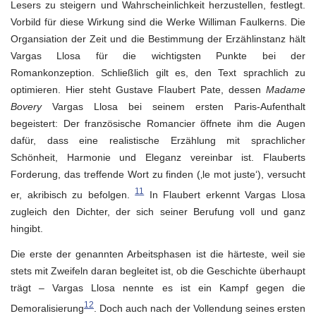
Lesers zu steigern und Wahrscheinlichkeit herzustellen, festlegt.
Vorbild für diese Wirkung sind die Werke Williman Faulkerns. Die
Organsiation der Zeit und die Bestimmung der Erzählinstanz hält
Vargas Llosa für die wichtigsten Punkte bei der
Romankonzeption. Schließlich gilt es, den Text sprachlich zu
optimieren. Hier steht Gustave Flaubert Pate, dessen
Madame
Bovery
Vargas Llosa bei seinem ersten Paris-Aufenthalt
begeistert: Der französische Romancier öffnete ihm die Augen
dafür, dass eine realistische Erzählung mit sprachlicher
Schönheit, Harmonie und Eleganz vereinbar ist. Flauberts
Forderung, das treffende Wort zu finden (‚le mot juste‘), versucht
11
er, akribisch zu befolgen.
In Flaubert erkennt Vargas Llosa
zugleich den Dichter, der sich seiner Berufung voll und ganz
hingibt.
Die erste der genannten Arbeitsphasen ist die härteste, weil sie
stets mit Zweifeln daran begleitet ist, ob die Geschichte überhaupt
trägt – Vargas Llosa nennte es ist ein Kampf gegen die
12
Demoralisierung
. Doch auch nach der Vollendung seines ersten