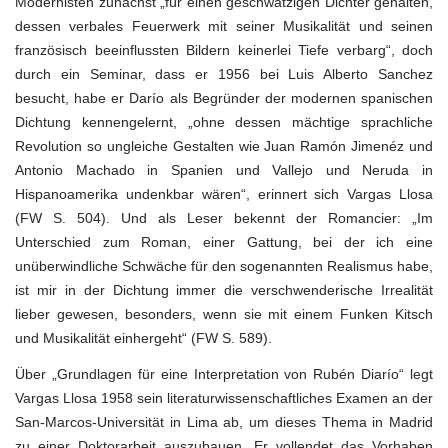
Modernisten zunächst „für einen geschwätzigen Dichter gehalten,
dessen verbales Feuerwerk mit seiner Musikalität und seinen
französisch beeinflussten Bildern keinerlei Tiefe verbarg“, doch
durch ein Seminar, dass er 1956 bei Luis Alberto Sanchez
besucht, habe er Darío als Begründer der modernen spanischen
Dichtung kennengelernt, „ohne dessen mächtige sprachliche
Revolution so ungleiche Gestalten wie Juan Ramón Jimenéz und
Antonio Machado in Spanien und Vallejo und Neruda in
Hispanoamerika undenkbar wären“, erinnert sich Vargas Llosa
(FW S. 504). Und als Leser bekennt der Romancier: „Im
Unterschied zum Roman, einer Gattung, bei der ich eine
unüberwindliche Schwäche für den sogenannten Realismus habe,
ist mir in der Dichtung immer die verschwenderische Irrealität
lieber gewesen, besonders, wenn sie mit einem Funken Kitsch
und Musikalität einhergeht“ (FW S. 589).
Über „Grundlagen für eine Interpretation von Rubén Diarío“ legt
Vargas Llosa 1958 sein literaturwissenschaftliches Examen an der
San-Marcos-Universität in Lima ab, um dieses Thema in Madrid
zu einer Doktorarbeit auszubauen. Er vollendet das Vorhaben