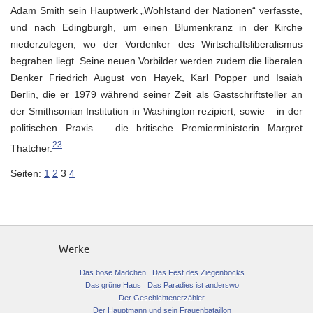
Adam Smith sein Hauptwerk „Wohlstand der Nationen“ verfasste,
und nach Edingburgh, um einen Blumenkranz in der Kirche
niederzulegen, wo der Vordenker des Wirtschaftsliberalismus
begraben liegt. Seine neuen Vorbilder werden zudem die liberalen
Denker Friedrich August von Hayek, Karl Popper und Isaiah
Berlin, die er 1979 während seiner Zeit als Gastschriftsteller an
der Smithsonian Institution in Washington rezipiert, sowie – in der
politischen Praxis – die britische Premierministerin Margret
23
Thatcher.
Seiten:
1
2
3
4
Werke
Das böse Mädchen
Das Fest des Ziegenbocks
Das grüne Haus
Das Paradies ist anderswo
Der Geschichtenerzähler
Der Hauptmann und sein Frauenbataillon