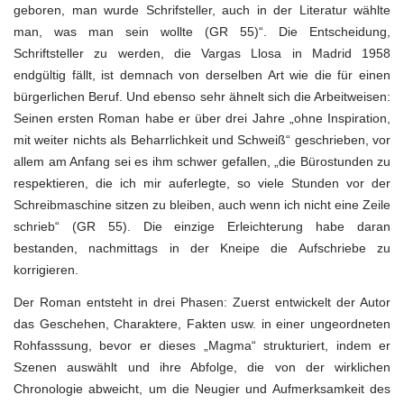
geboren, man wurde Schrifsteller, auch in der Literatur wählte
man, was man sein wollte (GR 55)“. Die Entscheidung,
Schriftsteller zu werden, die Vargas Llosa in Madrid 1958
endgültig fällt, ist demnach von derselben Art wie die für einen
bürgerlichen Beruf. Und ebenso sehr ähnelt sich die Arbeitweisen:
Seinen ersten Roman habe er über drei Jahre „ohne Inspiration,
mit weiter nichts als Beharrlichkeit und Schweiß“ geschrieben, vor
allem am Anfang sei es ihm schwer gefallen, „die Bürostunden zu
respektieren, die ich mir auferlegte, so viele Stunden vor der
Schreibmaschine sitzen zu bleiben, auch wenn ich nicht eine Zeile
schrieb“ (GR 55). Die einzige Erleichterung habe daran
bestanden, nachmittags in der Kneipe die Aufschriebe zu
korrigieren.
Der Roman entsteht in drei Phasen: Zuerst entwickelt der Autor
das Geschehen, Charaktere, Fakten usw. in einer ungeordneten
Rohfasssung, bevor er dieses „Magma“ strukturiert, indem er
Szenen auswählt und ihre Abfolge, die von der wirklichen
Chronologie abweicht, um die Neugier und Aufmerksamkeit des