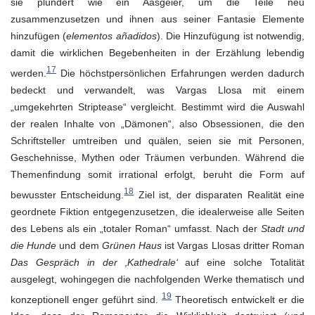
sie plündert wie ein Aasgeier, um die Teile neu
zusammenzusetzen und ihnen aus seiner Fantasie Elemente
hinzufügen (
elementos añadidos
). Die Hinzufügung ist notwendig,
damit die wirklichen Begebenheiten in der Erzählung lebendig
17
werden.
Die höchstpersönlichen Erfahrungen werden dadurch
bedeckt und verwandelt, was Vargas Llosa mit einem
„umgekehrten Striptease“ vergleicht. Bestimmt wird die Auswahl
der realen Inhalte von „Dämonen“, also Obsessionen, die den
Schriftsteller umtreiben und quälen, seien sie mit Personen,
Geschehnisse, Mythen oder Träumen verbunden. Während die
Themenfindung somit irrational erfolgt, beruht die Form auf
18
bewusster Entscheidung.
Ziel ist, der disparaten Realität eine
geordnete Fiktion entgegenzusetzen, die idealerweise alle Seiten
des Lebens als ein „totaler Roman“ umfasst. Nach der
Stadt und
die Hunde
und dem
Grünen Haus
ist Vargas Llosas dritter Roman
Das Gespräch in der ‚Kathedrale‘
auf eine solche Totalität
ausgelegt, wohingegen die nachfolgenden Werke thematisch und
19
konzeptionell enger geführt sind.
Theoretisch entwickelt er die